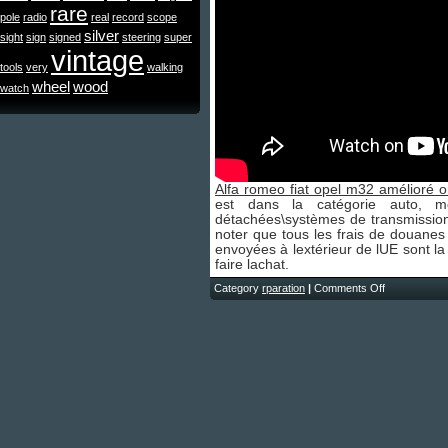
rare
pole
radio
real
record
scope
silver
sight
sign
signed
steering
super
vintage
tools
very
walking
wheel
wood
watch
Alfa romeo fiat opel m32 amélioré or
est dans la catégorie auto, mo
détachées\systèmes de transmission\
noter que tous les frais de douane
envoyées à lextérieur de lUE sont la 
faire lachat.
Category
rparation
|
Comments Off