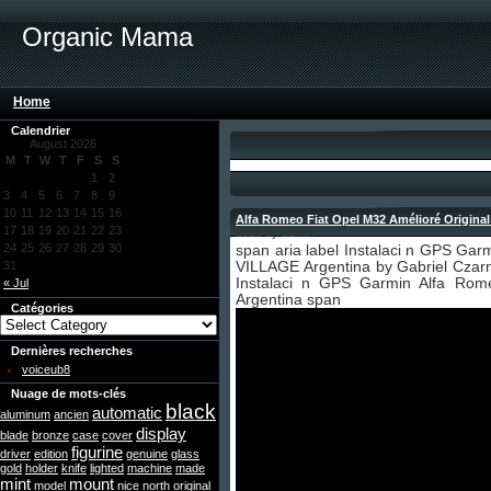
Organic Mama
Home
Calendrier
August 2026
M
T
W
T
F
S
S
1
2
3
4
5
6
7
8
9
10
11
12
13
14
15
16
Alfa Romeo Fiat Opel M32 Amélioré Original 
17
18
19
20
21
22
23
2018 by admin
24
25
26
27
28
29
30
span aria label Instalaci n GPS Ga
31
VILLAGE Argentina by Gabriel Czar
Instalaci n GPS Garmin Alfa Ro
« Jul
Argentina span
Catégories
Dernières recherches
voiceub8
Nuage de mots-clés
black
automatic
aluminum
ancien
display
blade
bronze
case
cover
figurine
driver
edition
genuine
glass
gold
holder
knife
lighted
machine
made
mint
mount
model
nice
north
original