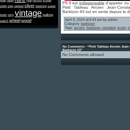
pole
radio
real
record
scope
PS Il est
indispensable
d’appeler ou 
silver
sight
sign
signed
steering
super
Petit Tableau Ancien Jean-Cons
vintage
Barbizon #3 est en vente depuis le
tools
very
walking
April 8, 2024 at 8:43 am by admin
wheel
wood
watch
Category:
barbizon
Tags:
ancien
,
barbizon
,
constant
,
ecole
,
m
No Comments - “Petit Tableau Ancien Jean
Barbizon #3”
No Comments allowed