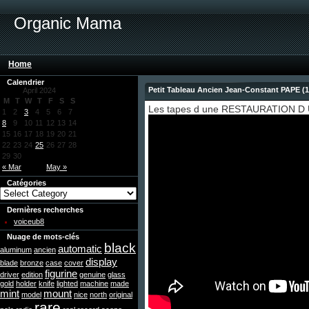
Organic Mama
Home
Calendrier
Petit Tableau Ancien Jean-Constant PAPE (
April 2024
M
T
W
T
F
S
S
Les tapes d une RESTAURATION D 
1
2
3
4
5
6
7
8
9
10
11
12
13
14
15
16
17
18
19
20
21
22
23
24
25
26
27
28
29
30
« Mar
May »
Catégories
Dernières recherches
voiceub8
Nuage de mots-clés
black
automatic
aluminum
ancien
display
blade
bronze
case
cover
figurine
driver
edition
genuine
glass
gold
holder
knife
lighted
machine
made
mint
mount
model
nice
north
original
rare