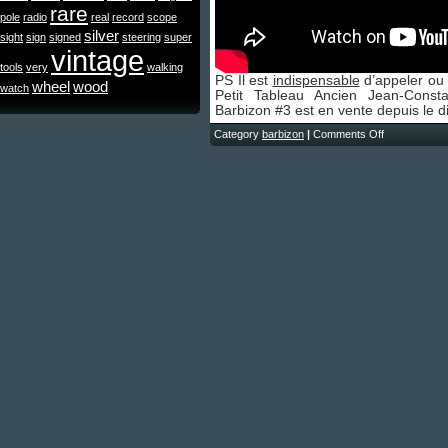
rare
pole
radio
real
record
scope
silver
sight
sign
signed
steering
super
vintage
tools
very
walking
PS Il est
indispensable
d’appeler ou 
wheel
wood
watch
Petit Tableau Ancien Jean-Cons
Barbizon #3 est en vente depuis le
Category
barbizon
|
Comments Off