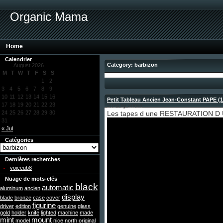
Organic Mama
Home
Calendrier
Category: barbizon
August 2026
M
T
W
T
F
S
S
1
2
3
4
5
6
7
8
9
10
11
12
13
14
15
16
Petit Tableau Ancien Jean-Constant PAPE (
17
18
19
20
21
22
23
2024 by admin
24
25
26
27
28
29
30
Les tapes d une RESTAURATION D 
31
« Jul
Catégories
Dernières recherches
voiceub8
Nuage de mots-clés
black
automatic
aluminum
ancien
display
blade
bronze
case
cover
figurine
driver
edition
genuine
glass
gold
holder
knife
lighted
machine
made
mint
mount
model
nice
north
original