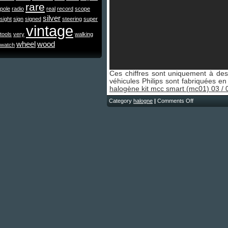
rare
pole
radio
real
record
scope
silver
sight
sign
signed
steering
super
vintage
tools
very
walking
wheel
wood
watch
Ces chiffres sont uniquement à de
véhicules Philips sont fabriquées en
halogène kit mcc smart (mc01) 03 /
Category
halogne
|
Comments Off