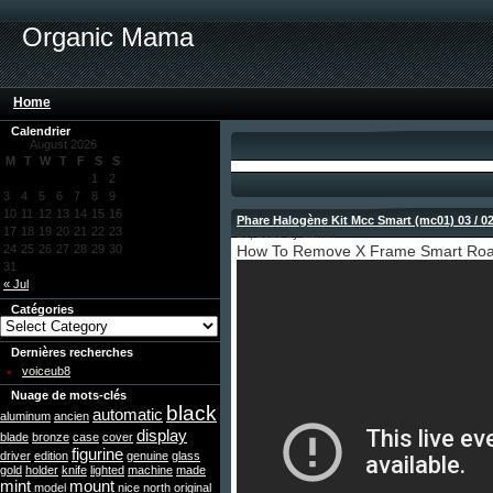
Organic Mama
Home
Calendrier
August 2026
M
T
W
T
F
S
S
1
2
3
4
5
6
7
8
9
10
11
12
13
14
15
16
Phare Halogène Kit Mcc Smart (mc01) 03 / 0
17
18
19
20
21
22
23
26, 2020 by admin
24
25
26
27
28
29
30
How To Remove X Frame Smart Roa
31
« Jul
Catégories
Dernières recherches
voiceub8
Nuage de mots-clés
black
automatic
aluminum
ancien
display
blade
bronze
case
cover
figurine
driver
edition
genuine
glass
gold
holder
knife
lighted
machine
made
mint
mount
model
nice
north
original