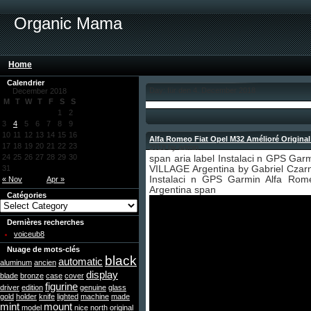
Organic Mama
Home
Calendrier
Day: für den 4. December 2018
December 2018
M
T
W
T
F
S
S
1
2
3
4
5
6
7
8
9
10
11
12
13
14
15
16
Alfa Romeo Fiat Opel M32 Amélioré Original 
17
18
19
20
21
22
23
2018 by admin
24
25
26
27
28
29
30
span aria label Instalaci n GPS Ga
31
VILLAGE Argentina by Gabriel Czar
Instalaci n GPS Garmin Alfa Ro
« Nov
Apr »
Argentina span
Catégories
Dernières recherches
voiceub8
Nuage de mots-clés
black
automatic
aluminum
ancien
display
blade
bronze
case
cover
figurine
driver
edition
genuine
glass
gold
holder
knife
lighted
machine
made
mint
mount
model
nice
north
original