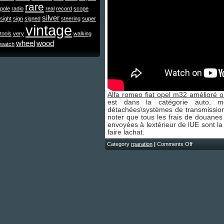
rare
pole
radio
real
record
scope
silver
sight
sign
signed
steering
super
vintage
tools
very
walking
wheel
wood
watch
Alfa romeo fiat opel m32 amélioré or
est dans la catégorie auto, mo
détachées\systèmes de transmission\
noter que tous les frais de douane
envoyées à lextérieur de lUE sont la 
faire lachat.
Category
rparation
|
Comments Off